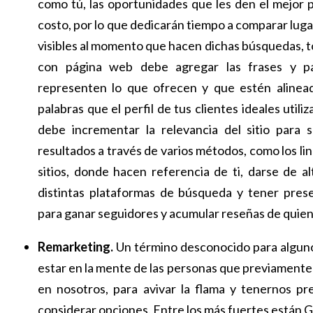
como tú, las oportunidades que les den el mejor 
costo, por lo que dedicarán tiempo a comparar luga
visibles al momento que hacen dichas búsquedas, to
con página web debe agregar las frases y p
representen lo que ofrecen y que estén alinead
palabras que el perfil de tus clientes ideales utili
debe incrementar la relevancia del sitio para s
resultados a través de varios métodos, como los li
sitios, donde hacen referencia de ti, darse de a
distintas plataformas de búsqueda y tener prese
para ganar seguidores y acumular reseñas de quiene
Remarketing.
Un término desconocido para alguno
estar en la mente de las personas que previament
en nosotros, para avivar la flama y tenernos p
considerar opciones. Entre los más fuertes están 