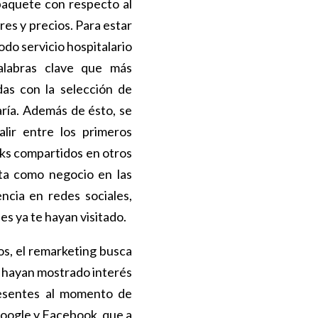
paquete con respecto al
res y precios. Para estar
do servicio hospitalario
alabras clave que más
as con la selección de
zaría. Además de ésto, se
alir entre los primeros
nks compartidos en otros
lta como negocio en las
ncia en redes sociales,
s ya te hayan visitado.
s, el remarketing busca
e hayan mostrado interés
resentes al momento de
Google y Facebook, que a