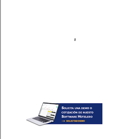
P
u
b
l
i
c