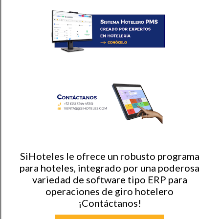
a
r
u
n
c
o
m
e
n
t
a
r
i
o
SiHoteles le ofrece un robusto programa
para hoteles, integrado por una poderosa
variedad de software tipo ERP para
operaciones de giro hotelero
¡Contáctanos!